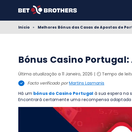
Inicio
»
Melhores Bónus das Casas de Apostas de Por
Bónus Casino Portugal:
Última atualização a 11 Janeiro, 2026
⏲️ Tempo de leit
Facto verificado por
Martins Lasmanis
Há um
bónus do Casino Portugal
à sua espera na s
Encontrará certamente uma recompensa adaptada às 