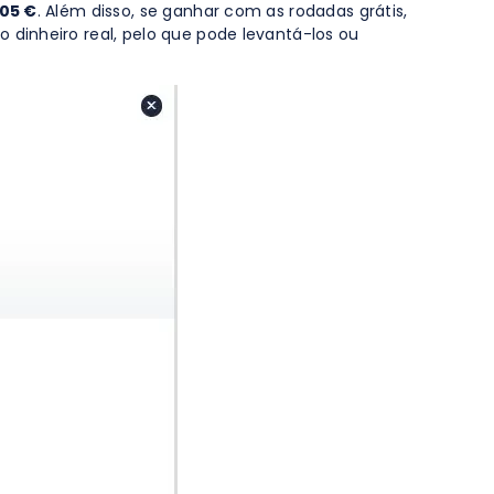
,05 €
. Além disso, se ganhar com as rodadas grátis,
dinheiro real, pelo que pode levantá-los ou