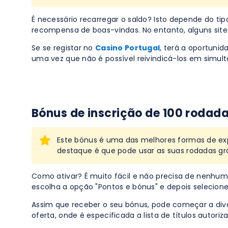
É necessário recarregar o saldo? Isto depende do ti
recompensa de boas-vindas. No entanto, alguns sit
Se se registar no
Casino Portugal
, terá a oportuni
uma vez que não é possível reivindicá-los em simult
Bónus de inscrição de 100 rodada
Este bónus é uma das melhores formas de expl
destaque é que pode usar as suas rodadas grát
Como ativar? É muito fácil e não precisa de nenhum c
escolha a opção "Pontos e bónus" e depois selecione
Assim que receber o seu bónus, pode começar a diver
oferta, onde é especificada a lista de títulos autoriz