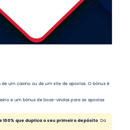
s
de um casino ou de um site de apostas. O bónus é
casino e um bónus de boas-vindas para as apostas
 100% que duplica o seu primeiro depósito
. Da