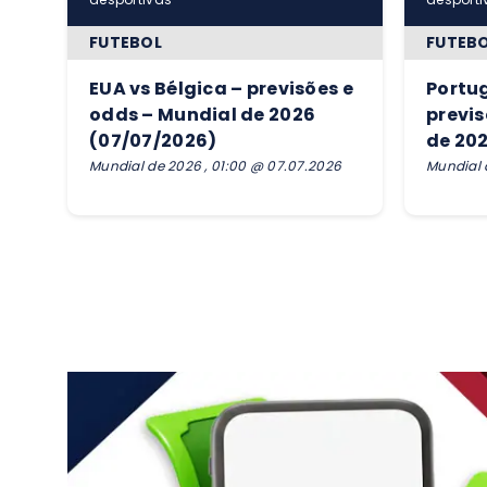
FUTEBOL
FUTEB
EUA vs Bélgica – previsões e
Portug
odds – Mundial de 2026
previs
(07/07/2026)
de 20
Mundial de 2026 , 01:00 @ 07.07.2026
Mundial 