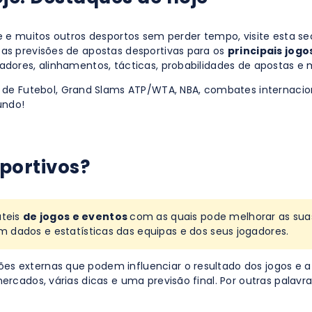
xe e muitos outros desportos sem perder tempo, visite esta s
sas previsões de apostas desportivas para os
principais jog
adores, alinhamentos, tácticas, probabilidades de apostas e 
 Futebol, Grand Slams ATP/WTA, NBA, combates internaciona
undo!
portivos?
úteis
de jogos e eventos
com as quais pode melhorar as sua
 dados e estatísticas das equipas e dos seus jogadores.
es externas que podem influenciar o resultado dos jogos e a
ercados, várias dicas e uma previsão final. Por outras palavr