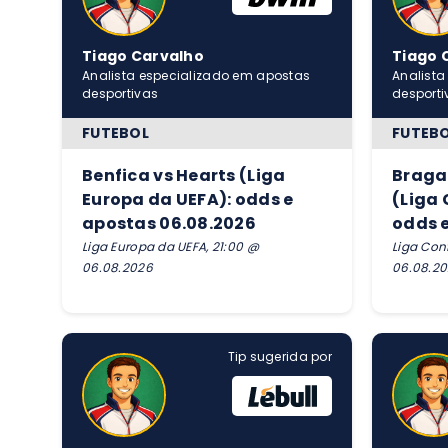
Tiago Carvalho
Tiago 
Analista especializado em apostas
Analista
desportivas
desporti
FUTEBOL
FUTEB
Benfica vs Hearts (Liga
Braga
Europa da UEFA): odds e
(Liga 
apostas 06.08.2026
odds 
Liga Europa da UEFA, 21:00 @
Liga Con
06.08.2026
06.08.2
Tip sugerida por