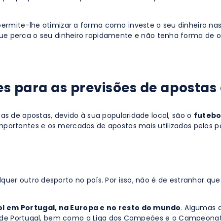
ermite-lhe otimizar a forma como investe o seu dinheiro nas
e perca o seu dinheiro rapidamente e não tenha forma de o 
s para as previsões de apostas
as de apostas, devido à sua popularidade local, são o
futebol
mportantes e os mercados de apostas mais utilizados pelos p
uer outro desporto no país. Por isso, não é de estranhar que 
l em Portugal, na Europa e no resto do mundo
. Algumas 
iga de Portugal, bem como a Liga dos Campeões e o Campeonat