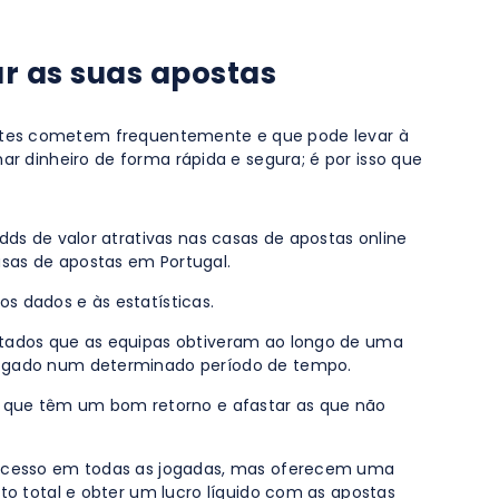
ar as suas apostas
antes cometem frequentemente e que pode levar à
ar dinheiro de forma rápida e segura; é por isso que
dds de valor atrativas nas casas de apostas online
sas de apostas em Portugal.
s dados e às estatísticas.
ltados que as equipas obtiveram ao longo de uma
jogado num determinado período de tempo.
s que têm um bom retorno e afastar as que não
 sucesso em todas as jogadas, mas oferecem uma
o total e obter um lucro líquido com as apostas