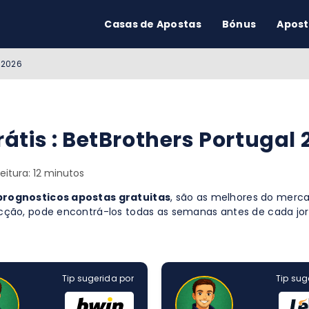
Casas de Apostas
Bónus
Apost
 2026
átis : BetBrothers Portugal 
eitura: 12 minutos
rognosticos apostas gratuitas
, são as melhores do merc
ecção, pode encontrá-los todas as semanas antes de cada jor
Tip sugerida por
Tip sug