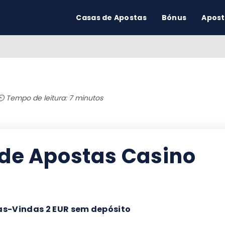
Casas de Apostas
Bónus
Apost
⏲️ Tempo de leitura: 7 minutos
 de Apostas Casino
as-Vindas 2 EUR sem depósito