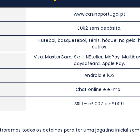
www.casinoportugal.pt
EUR2 sem depósito.
Futebol, basquetebol, ténis, hóquei no gelo,
outros.
Visa, MasterCard, Skrill, NEteller, MbPay, Multiba
paysafeard, Apple Pay.
Android e iOS
Chat online e e-mail.
SRIJ – nº 007 e nº 009.
raremos todos os detalhes para ter uma jogatina inicial sem 