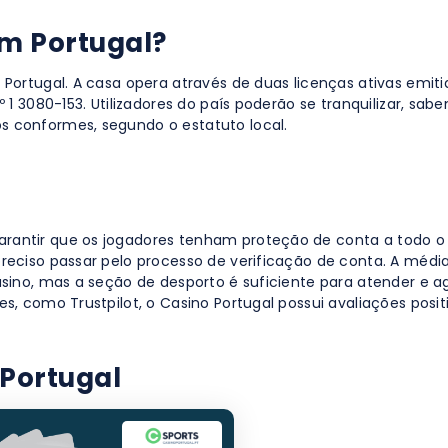
em Portugal?
 Portugal. A casa opera através de duas licenças ativas emitid
º 1 3080-153. Utilizadores do país poderão se tranquilizar, sa
s conformes, segundo o estatuto local.
arantir que os jogadores tenham proteção de conta a todo
preciso passar pelo processo de verificação de conta. A médi
asino, mas a seção de desporto é suficiente para atender e a
s, como Trustpilot, o Casino Portugal possui avaliações posit
Portugal