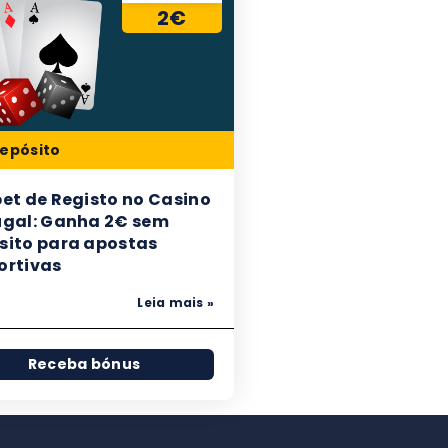
2€
epósito
et de Registo no Casino
ugal: Ganha 2€ sem
sito para apostas
ortivas
Leia mais »
Receba bónus