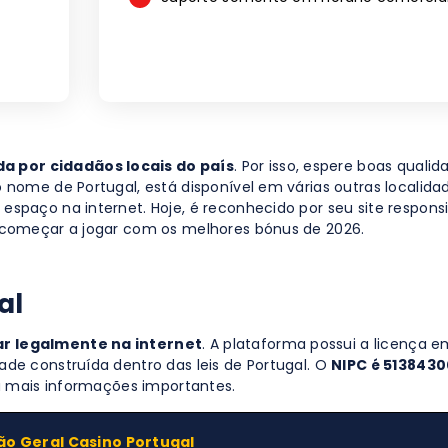
a por cidadãos locais do país
. Por isso, espere boas quali
 nome de Portugal, está disponível em várias outras localida
espaço na internet. Hoje, é reconhecido por seu site respons
a começar a jogar com os melhores bónus de 2026.
al
ar legalmente na internet
. A plataforma possui a licença em
ade construída dentro das leis de Portugal. O
NIPC é 513843
ra mais informações importantes.
ão Geral Casino Portugal