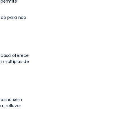
s permite
ção para não
A casa oferece
m múltiplas de
casino sem
m rollover