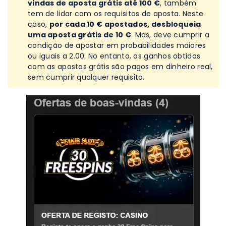
vindas de aposta grátis até 100 €
, também
tem de lidar com os requisitos de aposta. Neste
caso,
por cada 10 € apostados, desbloqueia
uma aposta grátis de 10 €
. Mas, deve cumprir a
condição de apostar em probabilidades maiores
ou iguais a 2.00. No entanto, os ganhos obtidos
com as apostas grátis são pagos em dinheiro real,
sem cumprir qualquer requisito.