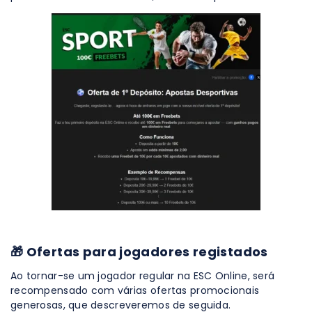
🎁 Ofertas para jogadores registados
Ao tornar-se um jogador regular na ESC Online, será
recompensado com várias ofertas promocionais
generosas, que descreveremos de seguida.