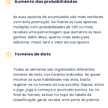
Aumento das probabilidades
As suas apostas de acumulador são mais rentáveis
com esta promoção. Se fizeres as tuas apostas
múltiplas com probabilidades de 1,60 ou mais,
recebes uma percentagem que aumenta os teus
ganhos. Além disso, quanto mais selecções
adicionar, maior será o valor da sua aposta.
Torneios de slots
Todas as semanas são organizados diferentes
torneios de slots, nos horários indicados. Se quiser
mostrar as suas habilidades nas slots, basta
registar-se no torneio da sua escolha. Depois, inicia
o jogo, joga e começa a acumular pontos. Se, no
final do torneio, estiver no topo da tabela de
classificação geral, recebe uma parte do prémio.