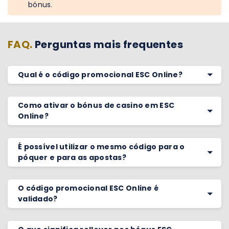
bónus.
FAQ.
Perguntas mais frequentes
Qual é o código promocional ESC Online?
Como ativar o bónus de casino em ESC
Online?
É possível utilizar o mesmo código para o
póquer e para as apostas?
O código promocional ESC Online é
validado?