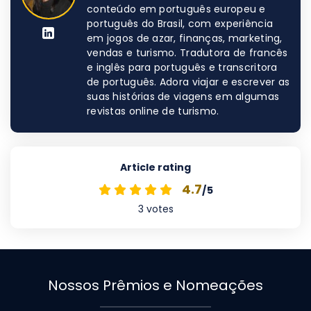
conteúdo em português europeu e
português do Brasil, com experiência
em jogos de azar, finanças, marketing,
vendas e turismo. Tradutora de francês
e inglês para português e transcritora
de português. Adora viajar e escrever as
suas histórias de viagens em algumas
revistas online de turismo.
Article rating
4.7
/5
3
votes
Nossos Prêmios e Nomeações