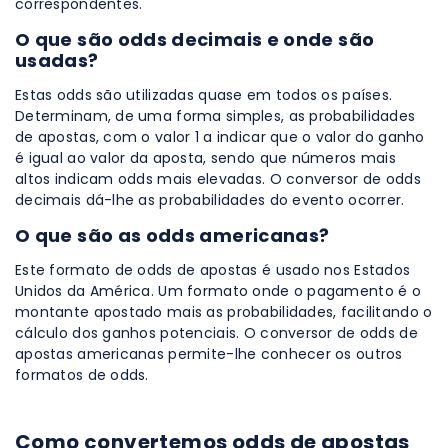
correspondentes.
O que são odds decimais e onde são
usadas?
Estas odds são utilizadas quase em todos os países.
Determinam, de uma forma simples, as probabilidades
de apostas, com o valor 1 a indicar que o valor do ganho
é igual ao valor da aposta, sendo que números mais
altos indicam odds mais elevadas. O conversor de odds
decimais dá-lhe as probabilidades do evento ocorrer.
O que são as odds americanas?
Este formato de odds de apostas é usado nos Estados
Unidos da América. Um formato onde o pagamento é o
montante apostado mais as probabilidades, facilitando o
cálculo dos ganhos potenciais. O conversor de odds de
apostas americanas permite-lhe conhecer os outros
formatos de odds.
Como convertemos odds de apostas