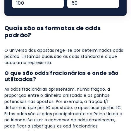
Quais são os formatos de odds
padrão?
O universo das apostas rege-se por determinadas odds
padrão. Listamos quais são as odds standard e o que
cada uma representa.
O que são odds fracionárias e onde são
utilizadas?
As odds fracionárias apresentam, numa fração, a
proporção entre o dinheiro arriscado e os ganhos
potenciais nas apostas. Por exemplo, a fração 1/1
determina que por 1€ apostado, o apostador ganha 1€.
Estas odds são usadas principalmente no Reino Unido e
na Irlanda. Se usar o conversor de odds americanas,
pode ficar a saber quais as odd fracionárias