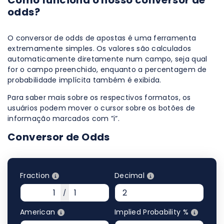
Como funciona o nosso conversor de
odds?
O conversor de odds de apostas é uma ferramenta
extremamente simples. Os valores são calculados
automaticamente diretamente num campo, seja qual
for o campo preenchido, enquanto a percentagem de
probabilidade implícita também é exibida.
Para saber mais sobre os respectivos formatos, os
usuários podem mover o cursor sobre os botões de
informação marcados com ”i”.
Conversor de Odds
Fraction
Decimal
/
American
Implied Probability %