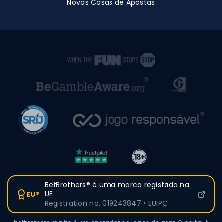
Novas Casas de Apostas
BetBrothers® é uma marca registada na
UE
EU®
Registration no. 019243847 • EUIPO