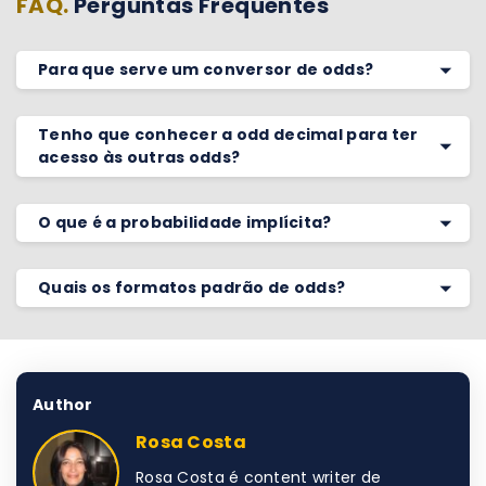
FAQ.
Perguntas Frequentes
Para que serve um conversor de odds?
Tenho que conhecer a odd decimal para ter
acesso às outras odds?
O que é a probabilidade implícita?
Quais os formatos padrão de odds?
Author
Rosa Costa
Rosa Costa é content writer de