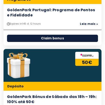
GoldenPark Portugal: Programa de Pontos
e Fidelidade
Expires in
145 d. 12 hours
Leia mais »
Claim bonus
50€
Depósito
GoldenPark Bónus de Sábado das 18h – 19h:
100% até 50€