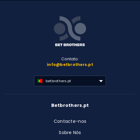
Contato:
info@betbrothers.pt
betbrothers.pt
Betbrothers.pt
Contacte-nos
Sobre Nós