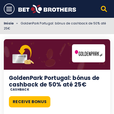
Inicio
»
GoldenPark Portugal: bónus de cashback de 50% até
25€
GoldenPark Portugal: bónus de
cashback de 50% até 25€
CASHBACK
RECEIVE BONUS