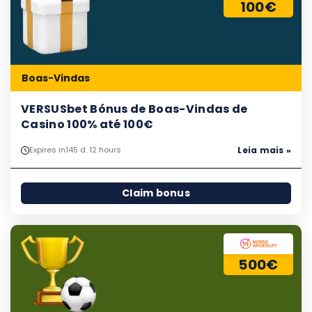
100€
Boas-Vindas
VERSUSbet Bónus de Boas-Vindas de
Casino 100% até 100€
Expires in
145 d. 12 hours
Leia mais »
Claim bonus
500€