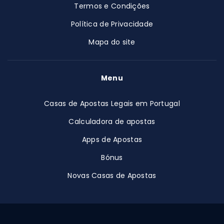
Termos e Condições
Política de Privacidade
Mapa do site
Menu
Casas de Apostas Legais em Portugal
Calculadora de apostas
Apps de Apostas
Bónus
Novas Casas de Apostas