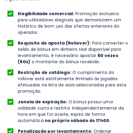
Elegibilidade comercial:
Promoção exclusiva
para utilizadores elegíveis que demonstrem um
histórico de bom uso das ofertas anteriores do
operador.
Requisito de aposta (Rollover):
Para converter o
saldo de bónus em dinheiro real disponível para
levantamento, é necessário apostar
60 vezes
(60x)
o montante do bónus recebido.
Restrição de catálogo:
O cumprimento do
rollover está estritamente limitado às jogadas
efetuadas na lista de
slots
selecionadas para esta
promoção.
Janela de expiração:
O bónus possui uma
validade curta e restrita. Independentemente da
hora em que for aceite, expira de forma
automática
no próprio sábado às 17h00
.
Penalização por levantamento:
Ordenar