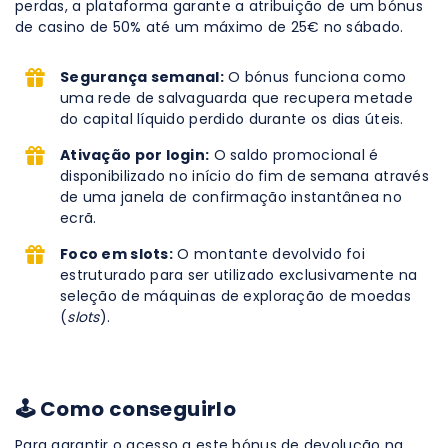
perdas, a plataforma garante a atribuição de um bónus
de casino de 50% até um máximo de 25€ no sábado.
Segurança semanal:
O bónus funciona como
uma rede de salvaguarda que recupera metade
do capital líquido perdido durante os dias úteis.
Ativação por login:
O saldo promocional é
disponibilizado no início do fim de semana através
de uma janela de confirmação instantânea no
ecrã.
Foco em slots:
O montante devolvido foi
estruturado para ser utilizado exclusivamente na
seleção de máquinas de exploração de moedas
(
slots
).
🕹️ Como conseguirlo
Para garantir o acesso a este bónus de devolução na