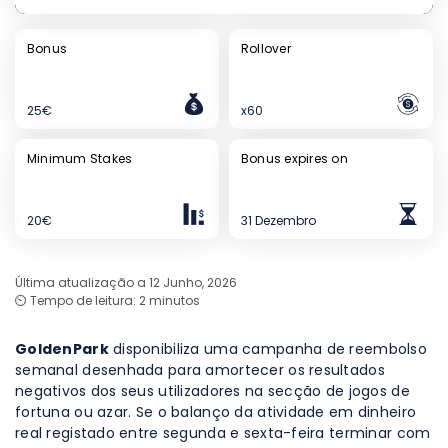
Bonus
Rollover
25€
x60
Minimum Stakes
Bonus expires on
20€
31 Dezembro
Última atualização a 12 Junho, 2026
⏲️ Tempo de leitura: 2 minutos
GoldenPark
disponibiliza uma campanha de reembolso
semanal desenhada para amortecer os resultados
negativos dos seus utilizadores na secção de jogos de
fortuna ou azar. Se o balanço da atividade em dinheiro
real registado entre segunda e sexta-feira terminar com