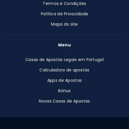
Termos e Condições
Política de Privacidade
Mapa do site
Menu
Casas de Apostas Legais em Portugal
Calculadora de apostas
Apps de Apostas
Bónus
Novas Casas de Apostas