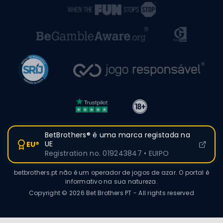
BetBrothers® é uma marca registada na
UE
EU®
Registration no. 019243847 • EUIPO
betbrothers.pt não é um operador de jogos de azar. O portal é
informativo na sua natureza.
Copyright © 2026 Bet Brothers PT - All rights reserved