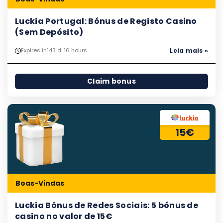
Luckia Portugal: Bónus de Registo Casino
(Sem Depósito)
Expires in
143 d. 16 hours
Leia mais »
Claim bonus
15€
Boas-Vindas
Luckia Bónus de Redes Sociais: 5 bónus de
casino no valor de 15€