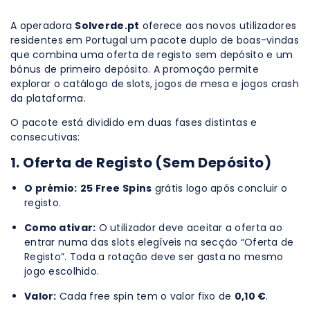
A operadora
Solverde.pt
oferece aos novos utilizadores
residentes em Portugal um pacote duplo de boas-vindas
que combina uma oferta de registo sem depósito e um
bónus de primeiro depósito. A promoção permite
explorar o catálogo de slots, jogos de mesa e jogos crash
da plataforma.
O pacote está dividido em duas fases distintas e
consecutivas:
1. Oferta de Registo (Sem Depósito)
O prémio:
25 Free Spins
grátis logo após concluir o
registo.
Como ativar:
O utilizador deve aceitar a oferta ao
entrar numa das slots elegíveis na secção “Oferta de
Registo”. Toda a rotação deve ser gasta no mesmo
jogo escolhido.
Valor:
Cada free spin tem o valor fixo de
0,10 €
.