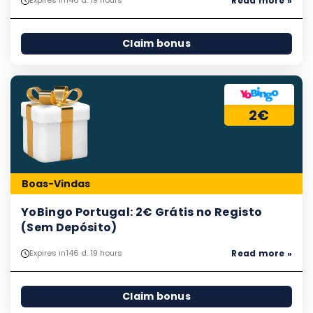
Expires in
146 d. 19 hours
Read more »
Claim bonus
2€
Boas-Vindas
YoBingo Portugal: 2€ Grátis no Registo
(Sem Depósito)
Expires in
146 d. 19 hours
Read more »
Claim bonus