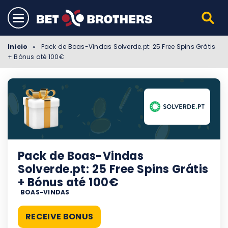
Inicio
»
Pack de Boas-Vindas Solverde.pt: 25 Free Spins Grátis
+ Bónus até 100€
Pack de Boas-Vindas
Solverde.pt: 25 Free Spins Grátis
+ Bónus até 100€
BOAS-VINDAS
RECEIVE BONUS