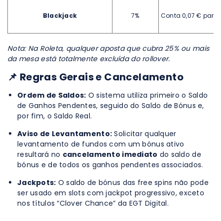
Blackjack
7%
Conta 0,07 € para o
Nota: Na Roleta, qualquer aposta que cubra 25% ou mais
da mesa está totalmente excluída do rollover.
📌 Regras Gerais e Cancelamento
Ordem de Saldos:
O sistema utiliza primeiro o Saldo
de Ganhos Pendentes, seguido do Saldo de Bónus e,
por fim, o Saldo Real.
Aviso de Levantamento:
Solicitar qualquer
levantamento de fundos com um bónus ativo
resultará no
cancelamento imediato
do saldo de
bónus e de todos os ganhos pendentes associados.
Jackpots:
O saldo de bónus das free spins não pode
ser usado em slots com jackpot progressivo, exceto
nos títulos “Clover Chance” da EGT Digital.