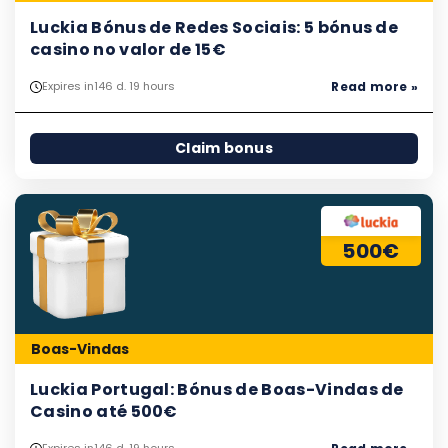
Luckia Bónus de Redes Sociais: 5 bónus de
casino no valor de 15€
Expires in
146 d. 19 hours
Read more »
Claim bonus
500€
Boas-Vindas
Luckia Portugal: Bónus de Boas-Vindas de
Casino até 500€