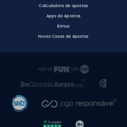
Calculadora de apostas
Apps de Apostas
Bónus
Novas Casas de Apostas