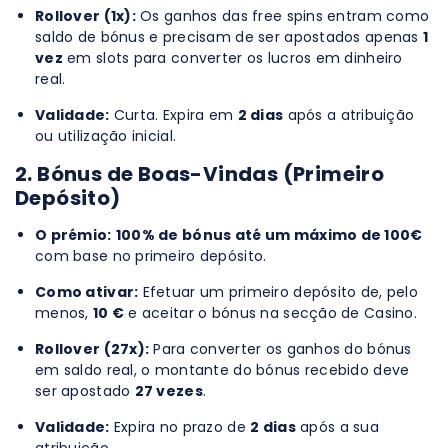
Rollover (1x):
Os ganhos das free spins entram como
saldo de bónus e precisam de ser apostados apenas
1
vez
em slots para converter os lucros em dinheiro
real.
Validade:
Curta. Expira em
2 dias
após a atribuição
ou utilização inicial.
2. Bónus de Boas-Vindas (Primeiro
Depósito)
O prémio:
100% de bónus até um máximo de 100€
com base no primeiro depósito.
Como ativar:
Efetuar um primeiro depósito de, pelo
menos,
10 €
e aceitar o bónus na secção de Casino.
Rollover (27x):
Para converter os ganhos do bónus
em saldo real, o montante do bónus recebido deve
ser apostado
27 vezes
.
Validade:
Expira no prazo de
2 dias
após a sua