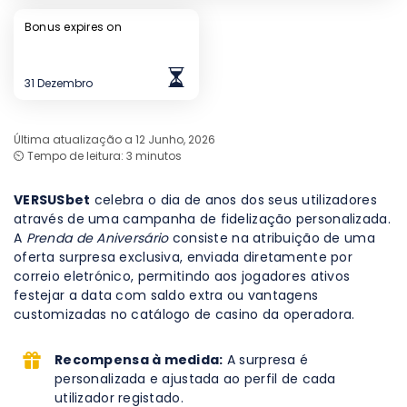
Bonus expires on
31 Dezembro
Última atualização a 12 Junho, 2026
⏲️ Tempo de leitura: 3 minutos
VERSUSbet
celebra o dia de anos dos seus utilizadores
através de uma campanha de fidelização personalizada.
A
Prenda de Aniversário
consiste na atribuição de uma
oferta surpresa exclusiva, enviada diretamente por
correio eletrónico, permitindo aos jogadores ativos
festejar a data com saldo extra ou vantagens
customizadas no catálogo de casino da operadora.
Recompensa à medida:
A surpresa é
personalizada e ajustada ao perfil de cada
utilizador registado.