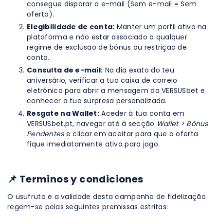
consegue disparar o e-mail (Sem e-mail = Sem
oferta).
Elegibilidade de conta:
Manter um perfil ativo na
plataforma e não estar associado a qualquer
regime de exclusão de bónus ou restrição de
conta.
Consulta de e-mail:
No dia exato do teu
aniversário, verificar a tua caixa de correio
eletrónico para abrir a mensagem da VERSUSbet e
conhecer a tua surpresa personalizada.
Resgate na Wallet:
Aceder à tua conta em
VERSUSbet.pt, navegar até à secção
Wallet > Bónus
Pendentes
e clicar em aceitar para que a oferta
fique imediatamente ativa para jogo.
📌 Terminos y condiciones
O usufruto e a validade desta campanha de fidelização
regem-se pelas seguintes premissas estritas: