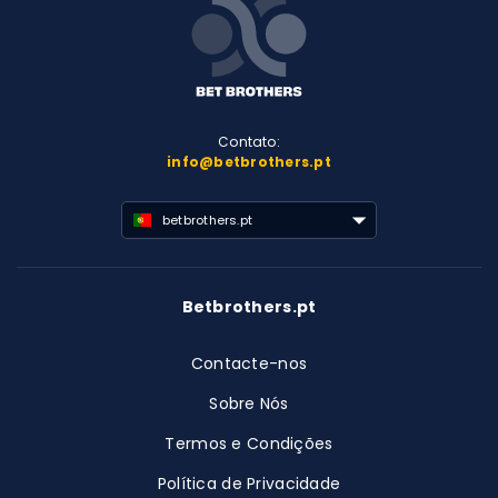
Contato:
info@betbrothers.pt
betbrothers.pt
Betbrothers.pt
Contacte-nos
Sobre Nós
Termos e Condições
Política de Privacidade