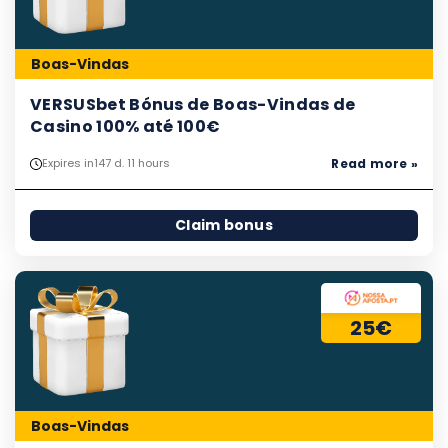
Boas-Vindas
VERSUSbet Bónus de Boas-Vindas de
Casino 100% até 100€
Expires in
147 d. 11 hours
Read more »
Claim bonus
25€
Boas-Vindas