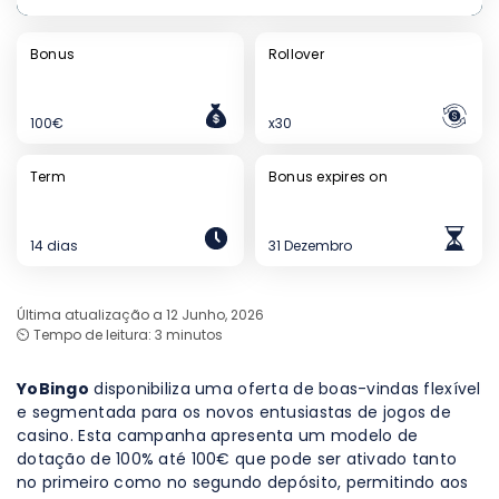
Bonus
Rollover
100€
x30
Term
Bonus expires on
14 dias
31 Dezembro
Última atualização a 12 Junho, 2026
⏲️ Tempo de leitura: 3 minutos
YoBingo
disponibiliza uma oferta de boas-vindas flexível
e segmentada para os novos entusiastas de jogos de
casino. Esta campanha apresenta um modelo de
dotação de 100% até 100€ que pode ser ativado tanto
no primeiro como no segundo depósito, permitindo aos