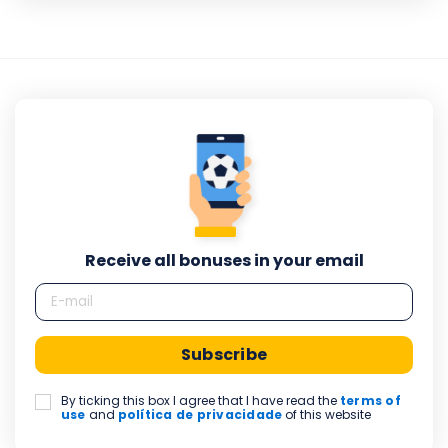
Receive all bonuses in your email
By ticking this box I agree that I have read the
terms of
use
and
política de privacidade
of this website