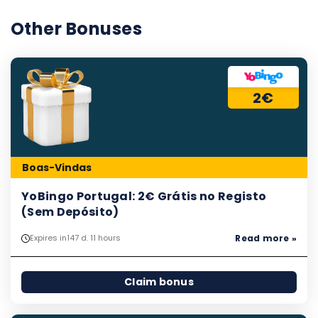
Other Bonuses
2€
Boas-Vindas
YoBingo Portugal: 2€ Grátis no Registo
(Sem Depósito)
Expires in
147 d. 11 hours
Read more »
Claim bonus