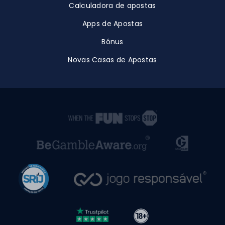
Calculadora de apostas
Apps de Apostas
Bónus
Novas Casas de Apostas