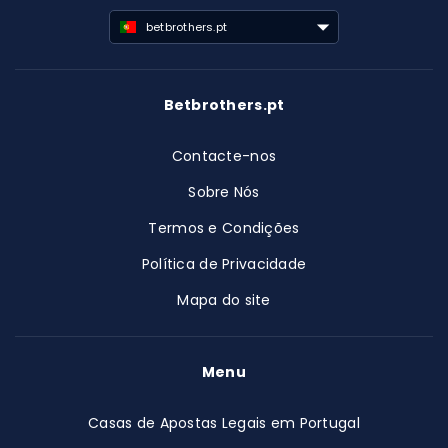
betbrothers.pt
Betbrothers.pt
Contacte-nos
Sobre Nós
Termos e Condições
Política de Privacidade
Mapa do site
Menu
Casas de Apostas Legais em Portugal