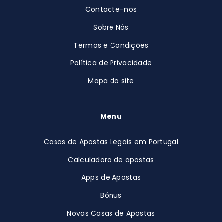
Contacte-nos
Sobre Nós
Termos e Condições
Política de Privacidade
Mapa do site
Menu
Casas de Apostas Legais em Portugal
Calculadora de apostas
Apps de Apostas
Bónus
Novas Casas de Apostas