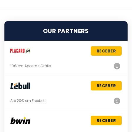
OUR PARTNERS
RECEBER
10€ em Apostas Grátis
RECEBER
Até 20€ em Freebets
RECEBER