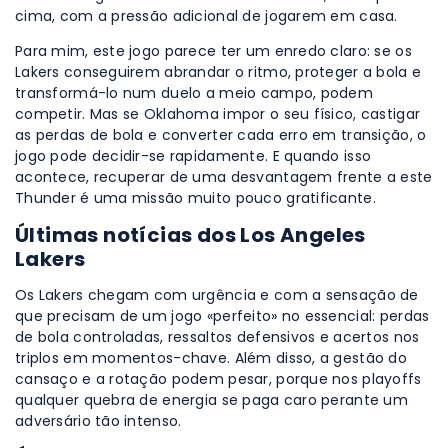
cima, com a pressão adicional de jogarem em casa.
Para mim, este jogo parece ter um enredo claro: se os
Lakers conseguirem abrandar o ritmo, proteger a bola e
transformá-lo num duelo a meio campo, podem
competir. Mas se Oklahoma impor o seu físico, castigar
as perdas de bola e converter cada erro em transição, o
jogo pode decidir-se rapidamente. E quando isso
acontece, recuperar de uma desvantagem frente a este
Thunder é uma missão muito pouco gratificante.
Últimas notícias dos Los Angeles
Lakers
Os Lakers chegam com urgência e com a sensação de
que precisam de um jogo «perfeito» no essencial: perdas
de bola controladas, ressaltos defensivos e acertos nos
triplos em momentos-chave. Além disso, a gestão do
cansaço e a rotação podem pesar, porque nos playoffs
qualquer quebra de energia se paga caro perante um
adversário tão intenso.