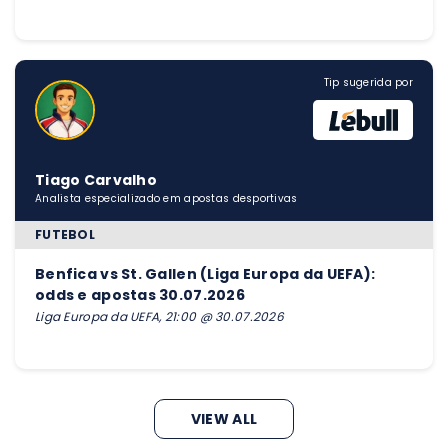
Tip sugerida por
Tiago Carvalho
Analista especializado em apostas desportivas
FUTEBOL
Benfica vs St. Gallen (Liga Europa da UEFA):
odds e apostas 30.07.2026
Liga Europa da UEFA, 21:00 @ 30.07.2026
VIEW ALL