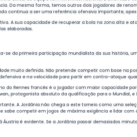
iência. Da mesma forma, temos outros dois jogadores de reno
ndo continua a ser uma referência ofensiva importante, apes
letiva. A sua capacidade de recuperar a bola na zona alta e a
as elaboradas.
ata-se da primeira participação mundialista da sua história, 
idade muito definida. Não pretende competir com base na po
na defensiva e na velocidade para partir em contra-ataque qua
mo do Rennes francês é o jogador com maior capacidade para
an, protagonista absoluto da qualificação para o Mundial, e 
ante. A Jordânia não chega a este torneio como uma seleçã
ue sabe competir em jogos de máxima exigência e lidar com 
à Áustria é evidente. Se a Jordânia passar demasiados minuto