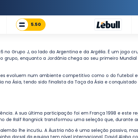
5.50
6 no Grupo J, ao lado da Argentina e da Argélia. É um jogo cr
 do grupo, enquanto a Jordânia chega ao seu primeiro Mundi
ores evoluem num ambiente competitivo como o do futebol eur
a na Ásia, tendo sido finalista da Taça da Ásia e conquistado
ência. A sua última participação foi em França 1998 e este 
ho de Ralf Rangnick transformou uma seleção que, durante an
 alemão lhe incutiu. A Áustria não é uma seleção passiva, ma
nha dorsal da equipa tem nível internacional. David Alaba co