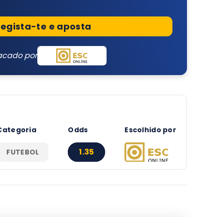
egista-te e aposta
acado por
Categoria
Odds
Escolhido por
1.35
FUTEBOL