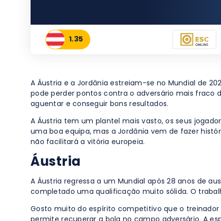
1.35
A Áustria e a Jordânia estreiam-se no Mundial de 202
pode perder pontos contra o adversário mais fraco
aguentar e conseguir bons resultados.
A Áustria tem um plantel mais vasto, os seus jogad
uma boa equipa, mas a Jordânia vem de fazer históri
não facilitará a vitória europeia.
Áustria
A Áustria regressa a um Mundial após 28 anos de aus
completado uma qualificação muito sólida. O trabal
Gosto muito do espírito competitivo que o treinador
permite recuperar a bola no campo adversário. A espi