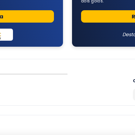
dois golos.
ta
R
Dest