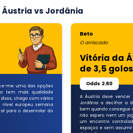
 Áustria vs Jordânia
Beto
O arriscado
Vitória da 
de 3,5 golo
Odds
2.60
rece-me uma das opções
ria tem mais qualidade
A Áustria deve vencer
m disso, chega com vários
Jordânia a decifrar a 
o nível europeu semana
bem quando consegue def
al para o desenrolar do
não espero nem um jog
um encontro controlad
espaços e sem assumir 