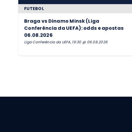
FUTEBOL
Braga vs Dinamo Minsk (Liga
Conferência da UEFA): odds e apostas
06.08.2026
Liga Conferência da UEFA, 19:30 @ 06.08.2026