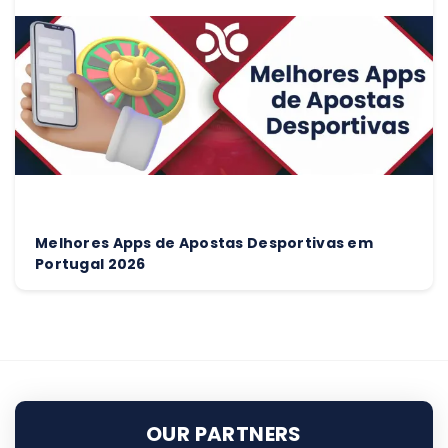
Melhores Apps de Apostas Desportivas em
Portugal 2026
OUR PARTNERS