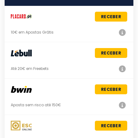
RECEBER
10€ em Apostas Grátis
RECEBER
Até 20€ em Freebets
RECEBER
Aposta sem risco até 150€
RECEBER