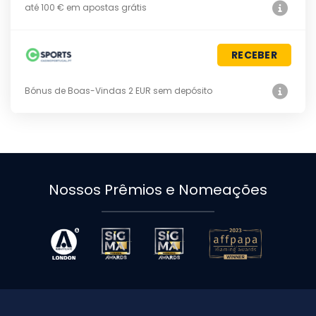
até 100 € em apostas grátis
RECEBER
Bónus de Boas-Vindas 2 EUR sem depósito
Nossos Prêmios e Nomeações