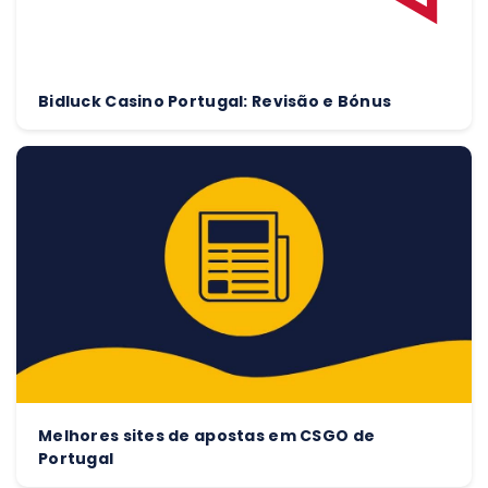
Bidluck Casino Portugal: Revisão e Bónus
Melhores sites de apostas em CSGO de
Portugal