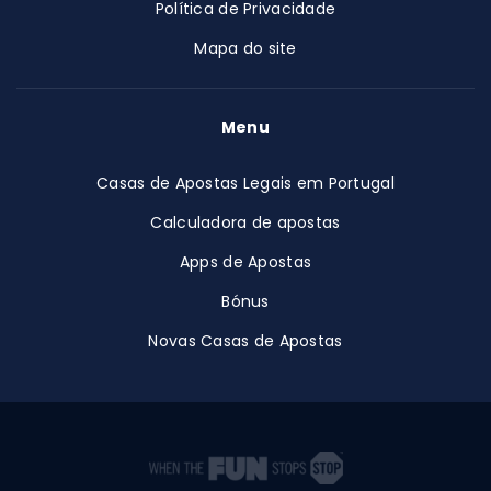
Política de Privacidade
Mapa do site
Menu
Casas de Apostas Legais em Portugal
Calculadora de apostas
Apps de Apostas
Bónus
Novas Casas de Apostas