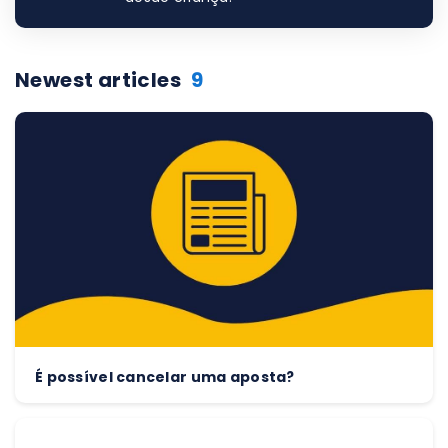
Newest articles
9
É possível cancelar uma aposta?