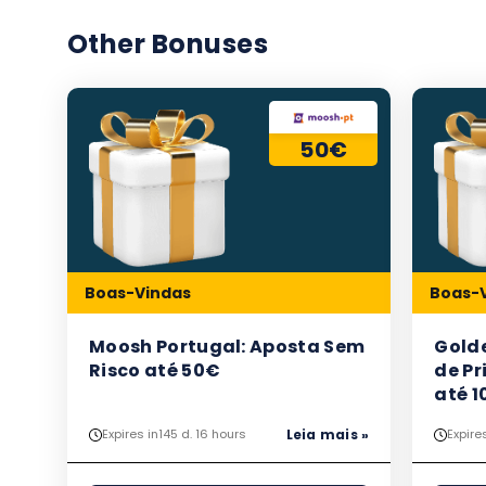
Other Bonuses
50€
Boas-Vindas
Boas-
Moosh Portugal: Aposta Sem
Gold
Risco até 50€
de Pr
até 
Expires in
145 d. 16 hours
Leia mais »
Expire