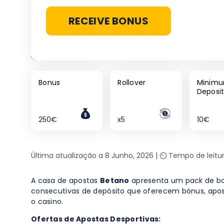
RECEIVE BONUS
Bonus
Rollover
Minim
Deposi
250€
x5
10€
Última atualização a 8 Junho, 2026
|
⏲️ Tempo de leitu
A casa de apostas
Betano
apresenta um pack de boa
consecutivas de depósito que oferecem bónus, apost
o casino.
Ofertas de Apostas Desportivas: