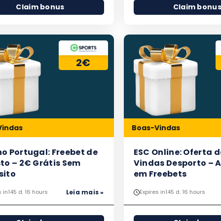
Claim bonus
Claim bonu
2€
Vindas
Boas-Vindas
o Portugal: Freebet de
ESC Online: Oferta 
to – 2€ Grátis Sem
Vindas Desporto – 
sito
em Freebets
s in
145 d. 16 hours
Leia mais »
Expires in
145 d. 16 hours