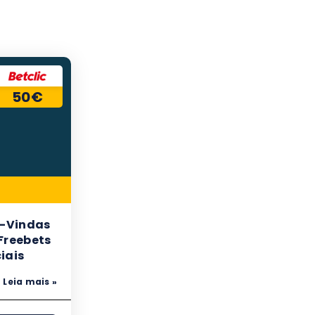
50€
s-Vindas
 Freebets
iais
Leia mais »