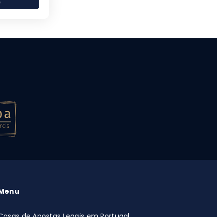
s
Menu
Casas de Apostas Legais em Portugal