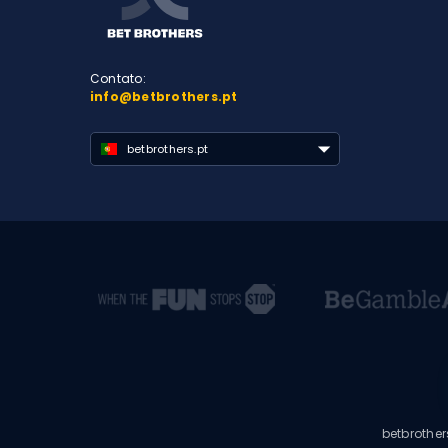
Contato:
info@betbrothers.pt
betbrothers.pt
betbrother