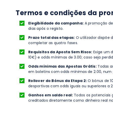
Termos e condições da pr
Elegibilidade da campanha:
A promoção dest
dias após o registo.
Prazo total das etapas:
O utilizador dispõe
completar as quatro fases.
Requisitos da Aposta Sem Risco:
Exige um d
10€) e odds mínimas de 3.00; caso seja perdid
Odds mínimas das Apostas Grátis:
Todas as
em boletins com odds mínimas de 2.00, num p
Rollover do Bónus da Etapa 2:
O bónus de 10
desportivas com odds iguais ou superiores a 2
Ganhos em saldo real:
Todos os potenciais g
creditados diretamente como dinheiro real na