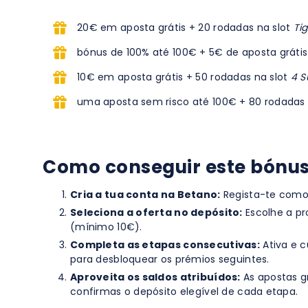
20€ em aposta grátis + 20 rodadas na slot
Ti
bónus de 100% até 100€ + 5€ de aposta grátis
10€ em aposta grátis + 50 rodadas na slot
4 S
uma aposta sem risco até 100€ + 80 rodadas 
Como conseguir este bónus
Cria a tua conta na Betano:
Regista-te como 
Seleciona a oferta no depósito:
Escolhe a pr
(mínimo 10€).
Completa as etapas consecutivas:
Ativa e c
para desbloquear os prémios seguintes.
Aproveita os saldos atribuídos:
As apostas g
confirmas o depósito elegível de cada etapa.