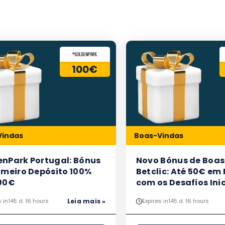
100€
Vindas
Boas-Vindas
enPark Portugal: Bónus
Novo Bónus de Boa
imeiro Depósito 100%
Betclic: Até 50€ em
100€
com os Desafios Inic
s in
145 d. 16 hours
Leia mais »
Expires in
145 d. 16 hours