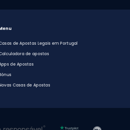
Menu
Casas de Apostas Legais em Portugal
Calculadora de apostas
Apps de Apostas
Bónus
Novas Casas de Apostas