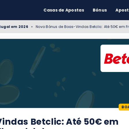
Casas de Apostas
Bónus
Apost
tugal em 2026
»
Novo Bónus de Boas-Vindas Betclic: Até 50€ em Fr
BO
indas Betclic: Até 50€ em