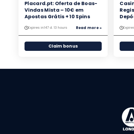
Placard.pt: Oferta de Boas-
Casin
Vindas Mista – 10€ em
Regis
Apostas Grátis + 10 Spins
Depó
Expires in
147 d. 13 hours
Read more »
Expire
Claim bonus