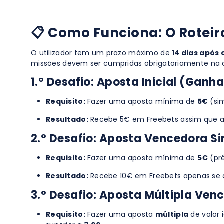
📋 Como Funciona: O Roteir
O utilizador tem um prazo máximo de
14 dias após 
missões devem ser cumpridas obrigatoriamente na 
1.º Desafio: Aposta Inicial (Gan
Requisito:
Fazer uma aposta mínima de
5€
(sim
Resultado:
Recebe 5€ em Freebets assim que a a
2.º Desafio: Aposta Vencedora S
Requisito:
Fazer uma aposta mínima de
5€
(pré
Resultado:
Recebe 10€ em Freebets apenas se 
3.º Desafio: Aposta Múltipla Ve
Requisito:
Fazer uma aposta
múltipla
de valor 