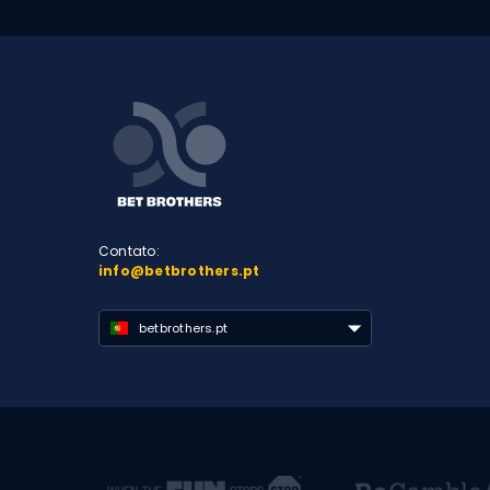
Contato:
info@betbrothers.pt
betbrothers.pt