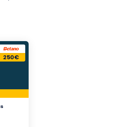
250€
as