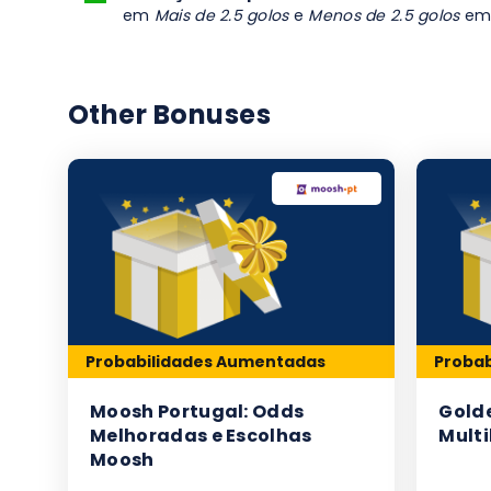
em
Mais de 2.5 golos
e
Menos de 2.5 golos
em 
Other Bonuses
Probabilidades Aumentadas
Proba
Moosh Portugal: Odds
Golde
Melhoradas e Escolhas
Multi
Moosh