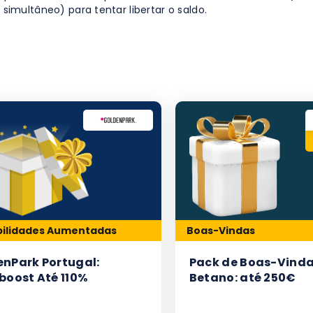
simultâneo) para tentar libertar o saldo.
bilidades Aumentadas
Boas-Vindas
nPark Portugal:
Pack de Boas-Vind
boost Até 110%
Betano: até 250€