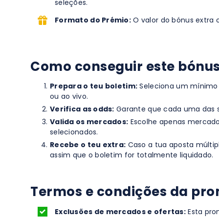
seleções.
Formato do Prémio:
O valor do bónus extra o
Como conseguir este bónus
Prepara o teu boletim:
Seleciona um mínimo d
ou ao vivo.
Verifica as odds:
Garante que cada uma das se
Valida os mercados:
Escolhe apenas mercados
selecionados.
Recebe o teu extra:
Caso a tua aposta múltipl
assim que o boletim for totalmente liquidado.
Termos e condições da pr
Exclusões de mercados e ofertas:
Esta pro