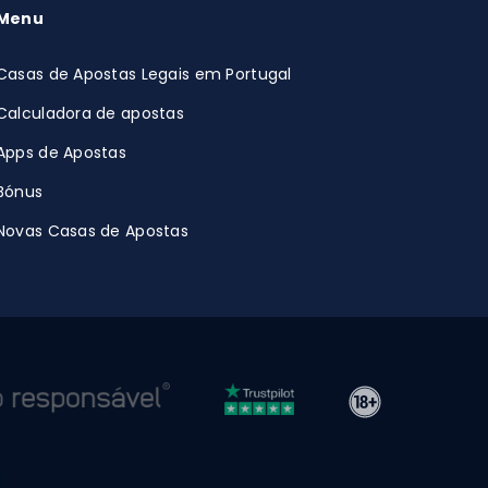
Menu
Casas de Apostas Legais em Portugal
Calculadora de apostas
Apps de Apostas
Bónus
Novas Casas de Apostas