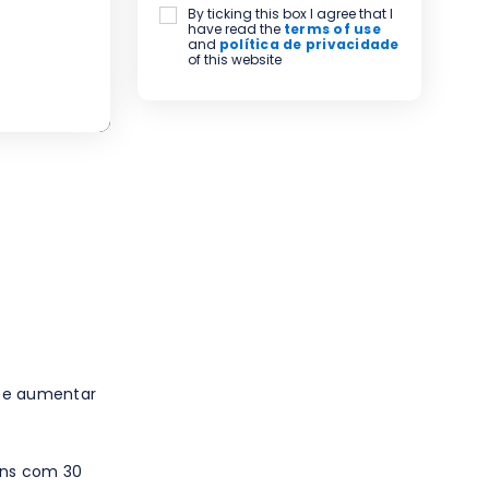
By ticking this box I agree that I
have read the
terms of use
and
política de privacidade
of this website
ite aumentar
ins com 30