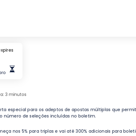
xpires
bro
ra: 3 minutos
rta especial para os adeptos de apostas múltiplas que perm
o número de seleções incluídas no boletim.
ça nos 5% para triplas e vai até 300% adicionais para bolet