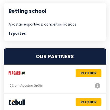
Betting school
Apostas esportivas: conceitos básicos
Esportes
OUR PARTNERS
RECEBER
10€ em Apostas Grátis
RECEBER