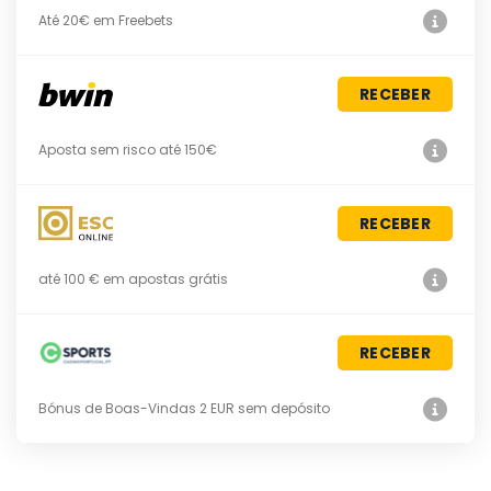
Até 20€ em Freebets
RECEBER
Aposta sem risco até 150€
RECEBER
até 100 € em apostas grátis
RECEBER
Bónus de Boas-Vindas 2 EUR sem depósito