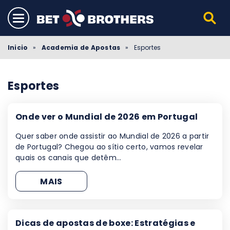
Inicio
»
Academia de Apostas
»
Esportes
Esportes
Onde ver o Mundial de 2026 em Portugal
Quer saber onde assistir ao Mundial de 2026 a partir
de Portugal? Chegou ao sítio certo, vamos revelar
quais os canais que detêm…
MAIS
Dicas de apostas de boxe: Estratégias e