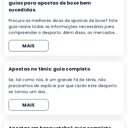
guias para apostas de boxe bem
sucedidas.
Procura as melhores dicas de apostas de boxe? Este
guia reúne todas as informações necessárias para
compreender o desporto. Além disso, os mercados…
MAIS
Apostas no ténis: guia completo
Se, tal como nós, é um grande fã de ténis, não
precisamos de explicar por que razão este desporto
se tornou um dos…
MAIS