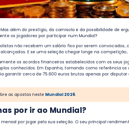
. Mas além do prestígio, da camisola e da possibilidade de e
nte os jogadores por participar num Mundial?
bolistas não recebem um salário fixo por serem convocados
 alcançados. E se uma seleção chegar longe na competição, o
ente os acordos financeiros estabelecidos com os seus joga
mplos conhecidos. Em Espanha, tomando como referência os d
ia garantir cerca de 75.600 euros brutos apenas por disputar 
bre as apostas neste
Mundial 2026
.
as por ir ao Mundial?
ensal por jogar pela sua seleção. O seu principal rendiment