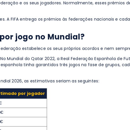
ederação e os seus jogadores. Normalmente, esses prémios d
es. A FIFA entrega os prémios às federações nacionais e cada
por jogo no Mundial?
 federação estabelece os seus próprios acordos e nem sempr
. No Mundial do Qatar 2022, a Real Federação Espanhola de 
 espanhola tinha garantidos três jogos na fase de grupos, c
dial 2026, as estimativas seriam as seguintes:
stimado por jogador
€
 €
 €