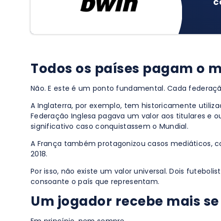
c
Todos os países pagam o m
Não. E este é um ponto fundamental. Cada federação
A Inglaterra, por exemplo, tem historicamente utili
Federação Inglesa pagava um valor aos titulares e o
significativo caso conquistassem o Mundial.
A França também protagonizou casos mediáticos, com
2018.
Por isso, não existe um valor universal. Dois fute
consoante o país que representam.
Um jogador recebe mais se
Em princípio, nem sempre.