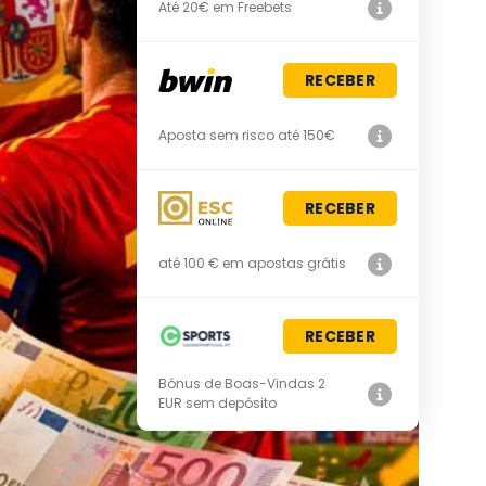
Até 20€ em Freebets
RECEBER
Aposta sem risco até 150€
RECEBER
até 100 € em apostas grátis
RECEBER
Bónus de Boas-Vindas 2
EUR sem depósito