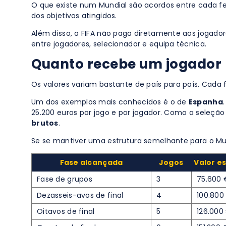
O que existe num Mundial são acordos entre cada f
dos objetivos atingidos.
Além disso, a FIFA não paga diretamente aos jogador
entre jogadores, selecionador e equipa técnica.
Quanto recebe um jogador 
Os valores variam bastante de país para país. Cada
Um dos exemplos mais conhecidos é o de
Espanha
25.200 euros por jogo e por jogador. Como a seleção
brutos
.
Se se mantiver uma estrutura semelhante para o Mun
Fase alcançada
Jogos
Valor e
Fase de grupos
3
75.600 
Dezasseis-avos de final
4
100.800
Oitavos de final
5
126.000