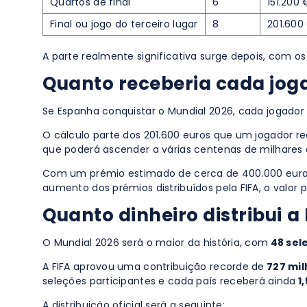
Quartos de final
6
151.200 
Final ou jogo do terceiro lugar
8
201.600
A parte realmente significativa surge depois, com os
Quanto receberia cada jog
Se Espanha conquistar o Mundial 2026, cada jogador
O cálculo parte dos 201.600 euros que um jogador re
que poderá ascender a várias centenas de milhares 
Com um prémio estimado de cerca de 400.000 euros, 
aumento dos prémios distribuídos pela FIFA, o valor 
Quanto dinheiro distribui a
O Mundial 2026 será o maior da história, com
48 sel
A FIFA aprovou uma contribuição recorde de
727 mil
seleções participantes e cada país receberá ainda
1,
A distribuição oficial será a seguinte: