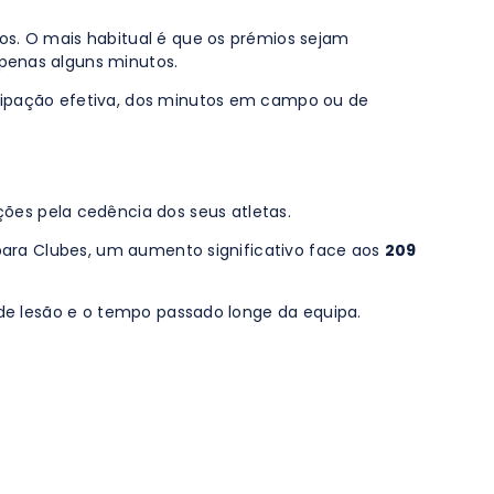
os. O mais habitual é que os prémios sejam
apenas alguns minutos.
icipação efetiva, dos minutos em campo ou de
es pela cedência dos seus atletas.
para Clubes, um aumento significativo face aos
209
o de lesão e o tempo passado longe da equipa.