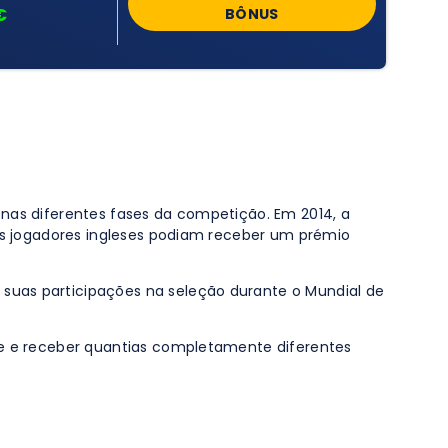
€
BÔNUS
 nas diferentes fases da competição. Em 2014, a
 os jogadores ingleses podiam receber um prémio
suas participações na seleção durante o Mundial de
ase e receber quantias completamente diferentes