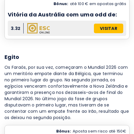
Bônus:
até 100 € em apostas grátis
Vitória da Austrália com uma odd de:
3.32
VISITAR
Egito
Os Faraós, por sua vez, começaram o Mundial 2026 com
um meritório empate diante da Bélgica, que terminou
no primeiro lugar do grupo. Na segunda jornada, os
egípcios venceram confortavelmente a Nova Zelândia e
garantiram a presença nos dezasseis-avos de final do
Mundial 2026. No último jogo da fase de grupos
disputavam o primeiro lugar, mas tiveram de se
contentar com um empate frente ao Irão, resultado que
os deixou na segunda posição.
Bônus:
Aposta sem risco até 150€