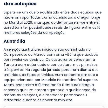
das seleções
Espera-se um duelo equilibrado entre duas equipas que
não eram apontadas como candidatas a chegar longe
no Mundial 2026, mas que, ao defrontarem-se entre si,
acreditam ter possibilidades reais de figurar entre as 16
melhores seleções da competição.
Austrália
A seleção australiana iniciou a sua caminhada no
Campeonato do Mundo com uma vitória que acabou
por revelar-se decisiva. Os australianos venceram a
Turquia com autoridade e conquistaram os primeiros
três pontos. Na segunda jornada perderam diante dos
anfitriões, os Estados Unidos, num encontro em que a
equipa orientada por Mauricio Pochettino foi superior.
Assim, chegaram à última ronda frente ao Paraguai
sabendo que um empate garantia a qualificação de
ambas as seleções, e o marcador permaneceu
inalterado durante os noventa minutos.