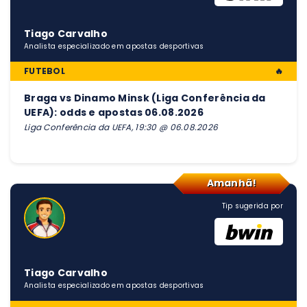
Tiago Carvalho
Analista especializado em apostas desportivas
FUTEBOL
🔥
Braga vs Dinamo Minsk (Liga Conferência da
UEFA): odds e apostas 06.08.2026
Liga Conferência da UEFA, 19:30 @ 06.08.2026
Amanhã!
Tip sugerida por
Tiago Carvalho
Analista especializado em apostas desportivas