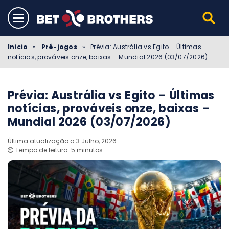
Inicio
»
Pré-jogos
»
Prévia: Austrália vs Egito – Últimas
notícias, prováveis onze, baixas – Mundial 2026 (03/07/2026)
Prévia: Austrália vs Egito – Últimas
notícias, prováveis onze, baixas –
Mundial 2026 (03/07/2026)
Última atualização a 3 Julho, 2026
⏲️ Tempo de leitura: 5 minutos