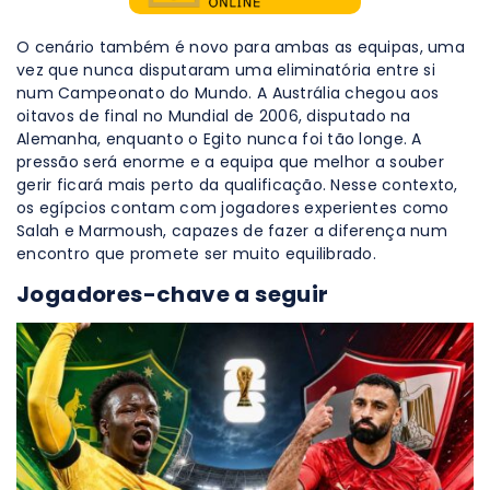
O cenário também é novo para ambas as equipas, uma
vez que nunca disputaram uma eliminatória entre si
num Campeonato do Mundo. A Austrália chegou aos
oitavos de final no Mundial de 2006, disputado na
Alemanha, enquanto o Egito nunca foi tão longe. A
pressão será enorme e a equipa que melhor a souber
gerir ficará mais perto da qualificação. Nesse contexto,
os egípcios contam com jogadores experientes como
Salah e Marmoush, capazes de fazer a diferença num
encontro que promete ser muito equilibrado.
Jogadores-chave a seguir