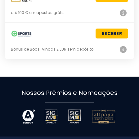
até 100 € em apostas grátis
RECEBER
Bónus de Boas-Vindas 2 EUR sem depósito
Nossos Prêmios e Nomeações