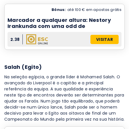
Bônus:
até 100 € em apostas grátis
Marcador a qualquer altura: Nestory
Irankunda com uma odd de
2.38
VISITAR
Salah (Egito)
Na seleção egípcia, o grande líder é Mohamed Salah. O
avançado do Liverpool é o capitão e a principal
referência da equipa. A sua qualidade e experiência
neste tipo de encontros deverão ser determinantes para
ajudar os Faraós. Num jogo tão equilibrado, que poderá
decidir-se num único lance, Salah pode ser o homem
decisivo para levar o Egito aos oitavos de final de um
Campeonato do Mundo pela primeira vez na sua história.