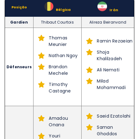
Posição
–
Bélgica
–
Irán
Gardien
Thibaut Courtois
Alireza Beiranvand
Thomas
Ramin Rezaeian
Meunier
Shoja
Nathan Ngoy
Khalilzadeh
Brandon
Défenseurs
Ali Nemati
Mechele
Milad
Timothy
Mohammadi
Castagne
Saeid Ezatolahi
Amadou
Onana
Saman
Ghoddos
Youri