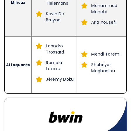
Milieux
Tielemans
Mohammad
Mohebi
Kevin De
Bruyne
Aria Yousefi
Leandro
Trossard
Mehdi Taremi
Romelu
Shahriyar
Attaquants
Lukaku
Moghanlou
Jérémy Doku