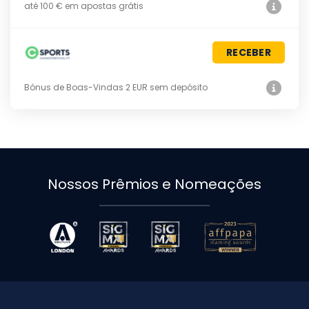
até 100 € em apostas grátis
RECEBER
Bónus de Boas-Vindas 2 EUR sem depósito
Nossos Prêmios e Nomeações