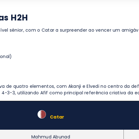
cas H2H
vel sénior, com o Catar a surpreender ao vencer um amigáv
ional)
va de quatro elementos, com Akanji e Elvedi no centro da d
-3-3, utilizando Afif como principal referência criativa da e
–
Catar
Mahmud Abunad