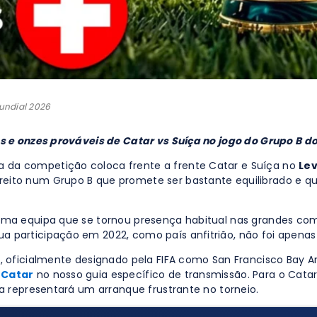
Mundial 2026
os e onzes prováveis de Catar vs Suíça no jogo do Grupo B d
 da competição coloca frente a frente Catar e Suíça no
Lev
ireito num Grupo B que promete ser bastante equilibrado e
 uma equipa que se tornou presença habitual nas grandes com
ua participação em 2022, como país anfitrião, não foi apen
um, oficialmente designado pela FIFA como San Francisco Ba
. Catar
no nosso guia específico de transmissão. Para o Cata
ia representará um arranque frustrante no torneio.