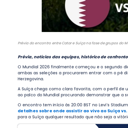
Prévia do encontro entre Catar e Suíça na fase de grupos do 
Prévia, notícias das equipas, histórico de confront
O Mundial 2026 finalmente começou e o segundo dia
ambas as seleções a procurarem entrar com o pé d
Herzegovina.
A Suíça chega como clara favorita, com o perfil de
ao palco do Mundial procurando demonstrar que a s
O encontro tem início às 20:00 BST no Levi’s Stadi
detalhes sobre onde assistir ao vivo ao Suíça vs
para a Suíça qualquer resultado que não seja a vitór