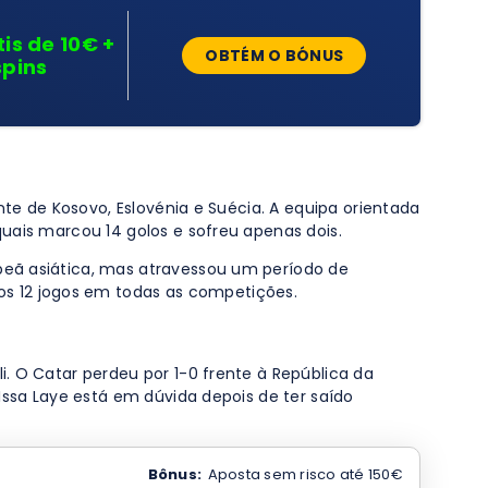
is de 10€ +
OBTÉM O BÓNUS
spins
nte de Kosovo, Eslovénia e Suécia. A equipa orientada
uais marcou 14 golos e sofreu apenas dois.
peã asiática, mas atravessou um período de
s 12 jogos em todas as competições.
. O Catar perdeu por 1-0 frente à República da
Issa Laye está em dúvida depois de ter saído
Bônus:
Aposta sem risco até 150€