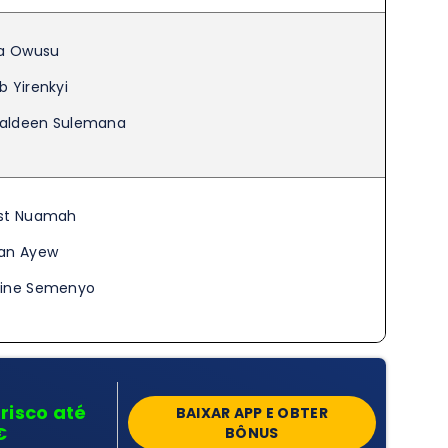
ha Owusu
b Yirenkyi
aldeen Sulemana
est Nuamah
an Ayew
oine Semenyo
risco até
BAIXAR APP E OBTER
€
BÔNUS