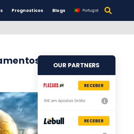
os
Prognosticos
Blogs
Portugal
hamentos, Ausências |
OUR PARTNERS
RECEBER
10€ em Apostas Grátis
RECEBER