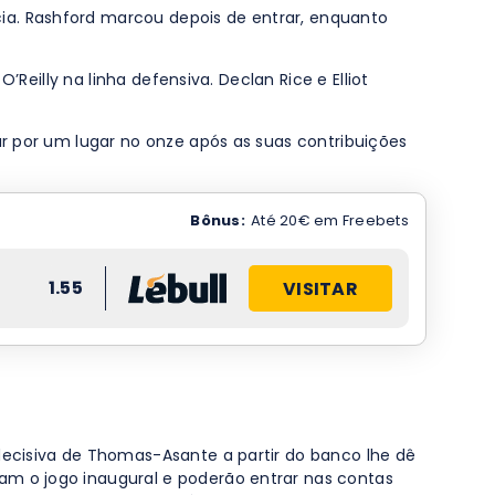
a. Rashford marcou depois de entrar, enquanto
Reilly na linha defensiva. Declan Rice e Elliot
r por um lugar no onze após as suas contribuições
Bônus:
Até 20€ em Freebets
1.55
VISITAR
decisiva de Thomas-Asante a partir do banco lhe dê
m o jogo inaugural e poderão entrar nas contas