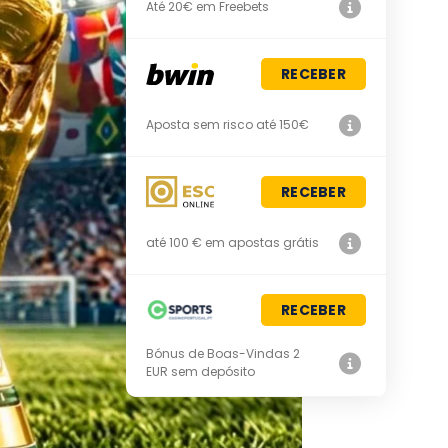
Até 20€ em Freebets
RECEBER
Aposta sem risco até 150€
RECEBER
até 100 € em apostas grátis
RECEBER
Bónus de Boas-Vindas 2
EUR sem depósito