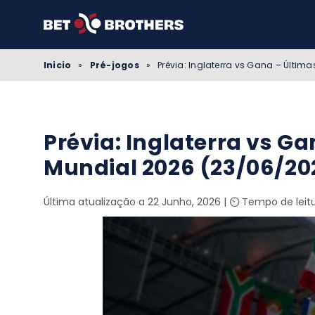
Inicio
»
Pré-jogos
»
Prévia: Inglaterra vs Gana – Últim
Prévia: Inglaterra vs G
Mundial 2026 (23/06/20
Última atualização a 22 Junho, 2026
|
⏲️ Tempo de leit