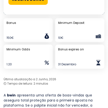
Bonus
Minimum Deposit
150€
10€
Minimum Odds
Bonus expires on
1.20
31 Dezembro
Última atualização a 2 Junho, 2026
⏲️ Tempo de leitura: 2 minutos
A
bwin
apresenta uma oferta de boas-vindas que
assegura total proteção para a primeira aposta na
plataforma. Se o palpite inicial não for vencedor, a