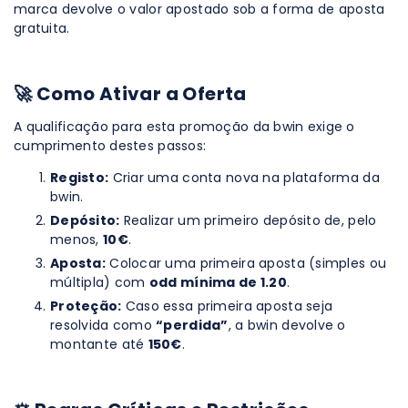
marca devolve o valor apostado sob a forma de aposta
gratuita.
🚀 Como Ativar a Oferta
A qualificação para esta promoção da bwin exige o
cumprimento destes passos:
Registo:
Criar uma conta nova na plataforma da
bwin.
Depósito:
Realizar um primeiro depósito de, pelo
menos,
10€
.
Aposta:
Colocar uma primeira aposta (simples ou
múltipla) com
odd mínima de 1.20
.
Proteção:
Caso essa primeira aposta seja
resolvida como
“perdida”
, a bwin devolve o
montante até
150€
.